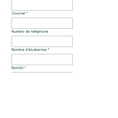
Courriel
*
Numéro de téléphone
Nombre d'étudiantes
*
Nom(s)
*
Comment avez-vous découvert
ECS ?
*
Oui, inscrivez-moi à 
l’infolettre d’ECS pour 